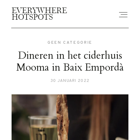
EVERYWHERE
EVERYWHERE
HOTSPOTS
HOTSPOTS
GEEN CATEGORIE
BLOGS
Dineren in het ciderhuis
Mooma in Baix Empordà
GUIDES
30 JANUARI 2022
ABOUT US
CONTACT