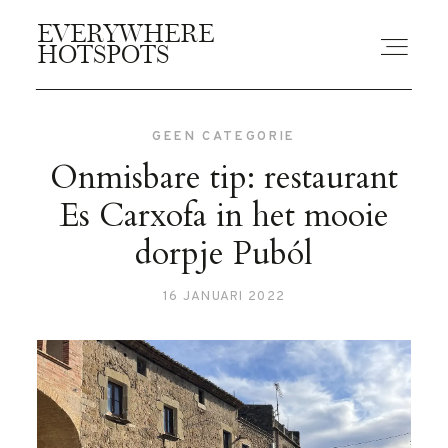
EVERYWHERE
EVERYWHERE
HOTSPOTS
HOTSPOTS
GEEN CATEGORIE
BLOGS
Onmisbare tip: restaurant
Es Carxofa in het mooie
GUIDES
dorpje Puból
16 JANUARI 2022
ABOUT US
CONTACT