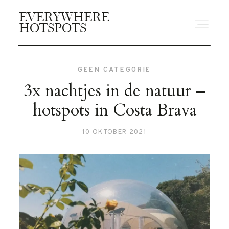
EVERYWHERE
EVERYWHERE
HOTSPOTS
HOTSPOTS
GEEN CATEGORIE
BLOGS
3x nachtjes in de natuur –
hotspots in Costa Brava
GUIDES
10 OKTOBER 2021
ABOUT US
CONTACT