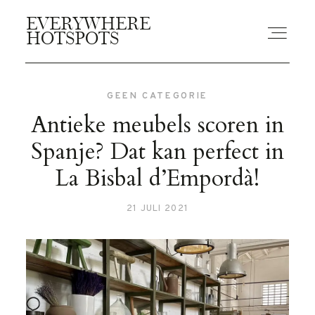
EVERYWHERE
EVERYWHERE
HOTSPOTS
HOTSPOTS
GEEN CATEGORIE
BLOGS
Antieke meubels scoren in
Spanje? Dat kan perfect in
GUIDES
La Bisbal d’Empordà!
21 JULI 2021
ABOUT US
CONTACT