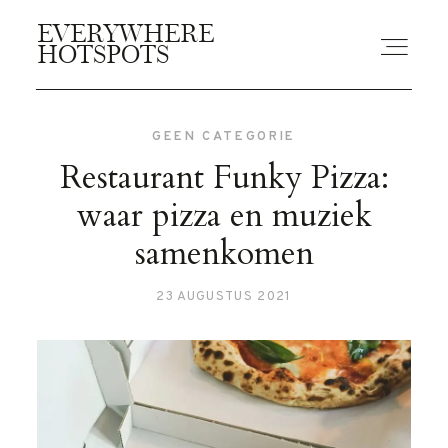
EVERYWHERE
EVERYWHERE
HOTSPOTS
HOTSPOTS
GEEN CATEGORIE
BLOGS
Restaurant Funky Pizza:
waar pizza en muziek
GUIDES
samenkomen
23 AUGUSTUS 2021
ABOUT US
CONTACT